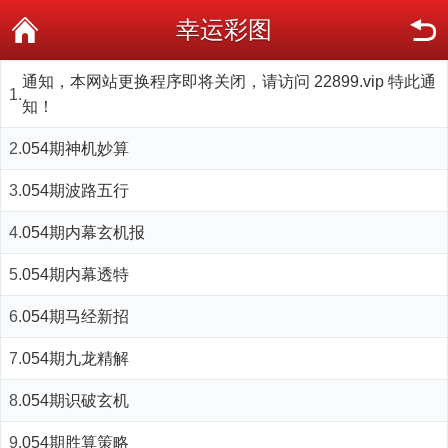
幸运彩图
通知，本网站更换程序即将关闭，请访问 22899.vip 特此通
1.
知！
2.
054期神机妙算
3.
054期波路五行
4.
054期内幕玄机报
5.
054期内幕透特
6.
054期马经新招
7.
054期九龙精解
8.
054期识破玄机
9.
054期胜算策略