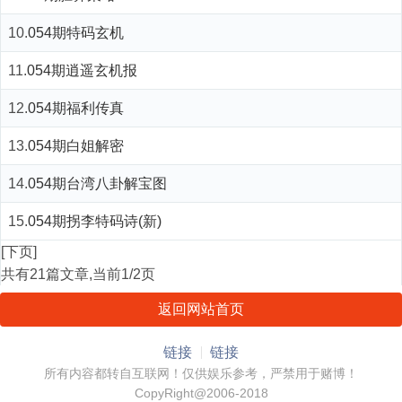
10.
054期特码玄机
11.
054期逍遥玄机报
12.
054期福利传真
13.
054期白姐解密
14.
054期台湾八卦解宝图
15.
054期拐李特码诗(新)
[下页]
共有21篇文章,当前1/2页
返回网站首页
链接
链接
所有内容都转自互联网！仅供娱乐参考，严禁用于赌博！
CopyRight@2006-2018