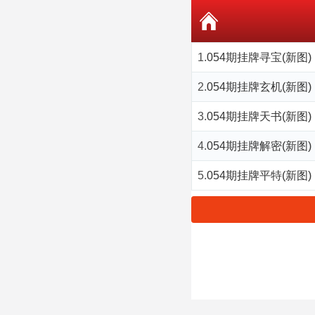
1.
054期挂牌寻宝(新图)
2.
054期挂牌玄机(新图)
3.
054期挂牌天书(新图)
4.
054期挂牌解密(新图)
5.
054期挂牌平特(新图)