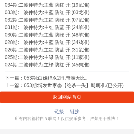
034期:二波仲特为:主蓝 防红 开:(19鼠准)
033期:二波仲特为:主蓝 防红 开:(03龙准)
032期:二波仲特为:主红 防绿 开:(07鼠准)
031期:二波仲特为:主红 防蓝 开:(24羊准)
030期:二波仲特为:主蓝 防绿 开:(48羊准)
028期:二波仲特为:主蓝 防红 开:(34鸡准)
026期:二波仲特为:主红 防蓝 开:(31鼠准)
025期:二波仲特为:主绿 防红 开:(11猴准)
024期:二波仲特为:主绿 防红 开:(45狗准)
下一篇：
053期:白姐绝杀2肖.奇准无比..
上一篇：
053期:博发世家㊣【绝杀一头】期期准.(已公开)
返回网站首页
链接
链接
所有内容都转自互联网！仅供娱乐参考，严禁用于赌博！