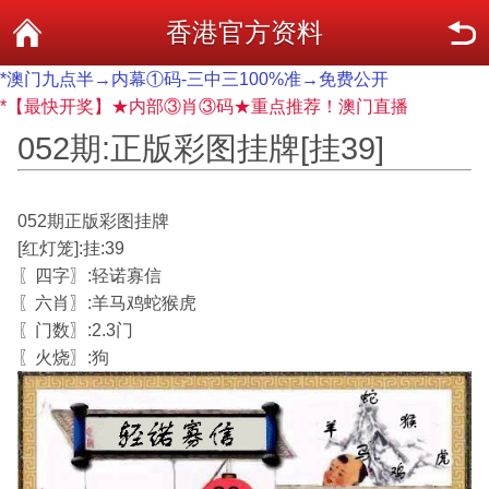
香港官方资料
*澳门九点半→内幕①码-三中三100%准→免费公开
*【最快开奖】★内部③肖③码★重点推荐！澳门直播
052期:正版彩图挂牌[挂39]
052期正版彩图挂牌
[红灯笼]:挂:39
〖四字〗:轻诺寡信
〖六肖〗:羊马鸡蛇猴虎
〖门数〗:2.3门
〖火烧〗:狗