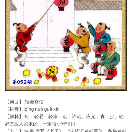
【词目】:轻诺寡信
【拼音】:qīng nuò guǎ xìn
【解释】:轻：轻易；轻率；诺：许诺、应允；寡：少。轻
易答应人家求的；一定很少守信用。
【出自】:先秦 李耳《老子》：“夫轻诺者必寡信，多易者必