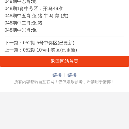
049期中①肖:龙
048期1肖中号区：开:马49准
048期中五肖:兔.猪.牛.马.鼠.(虎)
048期中二肖:兔.猪
048期中①肖:兔
下一篇：
052期:5号中奖区(已更新)
上一篇：
052期:10号中奖区(已更新)
返回网站首页
链接
链接
所有内容都转自互联网！仅供娱乐参考，严禁用于赌博！