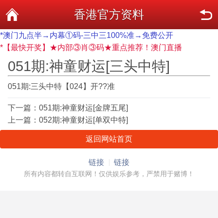
香港官方资料
*澳门九点半→内幕①码-三中三100%准→免费公开
*【最快开奖】★内部③肖③码★重点推荐！澳门直播
051期:神童财运[三头中特]
051期:三头中特【024】开??准
下一篇：
051期:神童财运[金牌五尾]
上一篇：
052期:神童财运[单双中特]
返回网站首页
链接
链接
所有内容都转自互联网！仅供娱乐参考，严禁用于赌博！