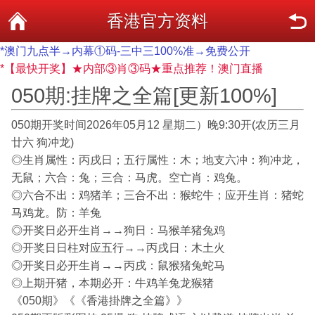
香港官方资料
*澳门九点半→内幕①码-三中三100%准→免费公开
*【最快开奖】★内部③肖③码★重点推荐！澳门直播
050期:挂牌之全篇[更新100%]
050期开奖时间2026年05月12 星期二）晚9:30开(农历三月
廿六 狗冲龙)
◎生肖属性：丙戌日；五行属性：木；地支六冲：狗冲龙，
无鼠；六合：兔；三合：马虎。空亡肖：鸡兔。
◎六合不出：鸡猪羊；三合不出：猴蛇牛；应开生肖：猪蛇
马鸡龙。防：羊兔
◎开奖日必开生肖→→狗日：马猴羊猪兔鸡
◎开奖日日柱对应五行→→丙戌日：木土火
◎开奖日必开生肖→→丙戌：鼠猴猪兔蛇马
◎上期开猪，本期必开：牛鸡羊兔龙猴猪
《050期》《《香港掛牌之全篇》》