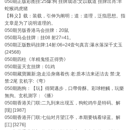
050期正版彩图挂:25爆:狗 挂牌成语:文以载道 挂牌出肖:羊
蛇猴鸡虎猪
【释义】载：装载，引伸为阐明；道：道理，泛指思想。指
文章是为了说明道理的。
050期另版香港马会挂牌：20鼠
050期马会挂牌：挂08 射27=41。
050期正版数码挂牌:14射:06=24壹句真言:瀑水落深千丈玉
(24568)
050期四柱《羊精鬼怪正得势》
050期蓝天玄挂牌：01鸡
050期藏寶圖新:急走沿身痛着伤 老:质本洁来还洁去 禁:龙
禁:2尾 玄机字:《弯》
050期跑狗：【玩】得閑邁步，口帶骨酥。彩球輕觸，玩樂
無拘。玄机測字：《播》
050期香港关门联:二九到来出现五，狗蛇鸡牛是特码。解
[现] [1987]
050期香港开门联:七仙对月望江亭，本期要钱看绿蓝。解
[江] [3276]