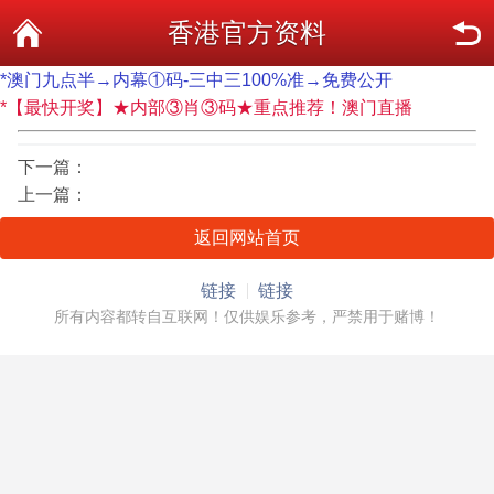
香港官方资料
*澳门九点半→内幕①码-三中三100%准→免费公开
*【最快开奖】★内部③肖③码★重点推荐！澳门直播
下一篇：
上一篇：
返回网站首页
链接
链接
所有内容都转自互联网！仅供娱乐参考，严禁用于赌博！