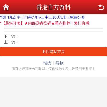
香港官方资料
*澳门九点半→内幕①码-三中三100%准→免费公开
*【最快开奖】★内部③肖③码★重点推荐！澳门直播
下一篇：
上一篇：
返回网站首页
链接
链接
所有内容都转自互联网！仅供娱乐参考，严禁用于赌博！