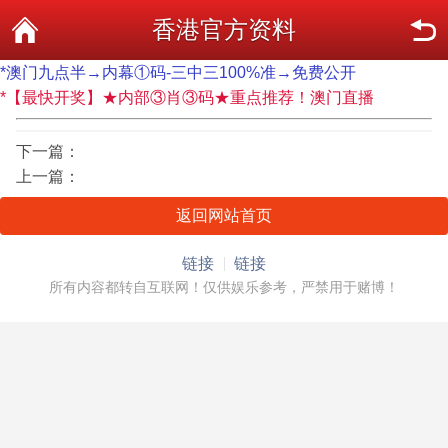
香港官方资料
*澳门九点半→内幕①码-三中三100%准→免费公开
*【最快开奖】★内部③肖③码★重点推荐！澳门直播
下一篇：
上一篇：
返回网站首页
链接
链接
所有内容都转自互联网！仅供娱乐参考，严禁用于赌博！