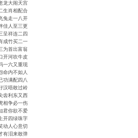
擒老龙大闹天宫

十二生肖相配合

鸡飞兔走一八开

君伴佳人至三更

一三呈祥连二四

胸有成竹买二一

二三为首出富翁

信口开河吹牛皮

旺码一六又重现

只怨命内不如人

三已功满配四八

非好汉唔敢过岭

嘴尖齿利东又西

两虎相争必一伤

不知君你欲不爱

四上开四绿珠字

含笑动人心意切

奴才有泪来敢弹
