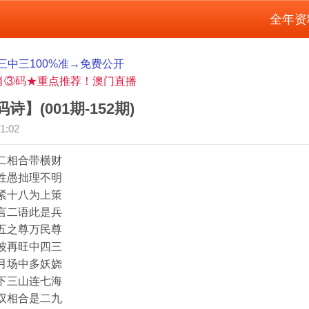
全年资
三中三100%准→免费公开
肖③码★重点推荐！澳门直播
诗】(001期-152期)
1:02
四二相合带横财

生性愚拙理不明

睇紧十八为上策

三言二语此是兵

九五之尊万民尊

绿波再旺中四三

风月场中多妖娆

立下三山连七海

单双相合是二九
