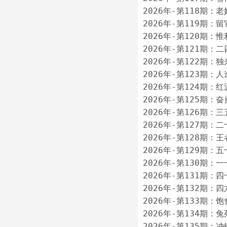
2026年-第118期：
2026年-第119期：
2026年-第120期：
2026年-第121期：
2026年-第122期：
2026年-第123期：
2026年-第124期：
2026年-第125期：
2026年-第126期：
2026年-第127期：
2026年-第128期：
2026年-第129期：
2026年-第130期：
2026年-第131期：
2026年-第132期：
2026年-第133期：
2026年-第134期：
2026年-第135期：