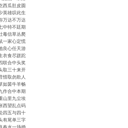
爱吃西瓜肚皮圆

多少英雄叹此生

看你万达不万达

一七中特不廷期

口吐毒信草丛爬

谁鼠一家心定慌

天地良心任天游

一生衣食尽蹉跎

一四联合中头奖

鸡头取三十来开

劝君惜取勿欺人

绿草如茵牛羊畅

一九作合中本期

九重山里九尘埃

东张西望乱点码

不论四五与四十

有头有尾单三字

雪肖春水一场婚
