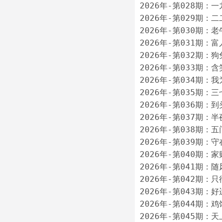
2026年-第028期：
2026年-第029期：
2026年-第030期：
2026年-第031期：
2026年-第032期：
2026年-第033期：
2026年-第034期：
2026年-第035期：
2026年-第036期：
2026年-第037期：
2026年-第038期：
2026年-第039期：
2026年-第040期：
2026年-第041期：
2026年-第042期：
2026年-第043期：
2026年-第044期：
2026年-第045期：