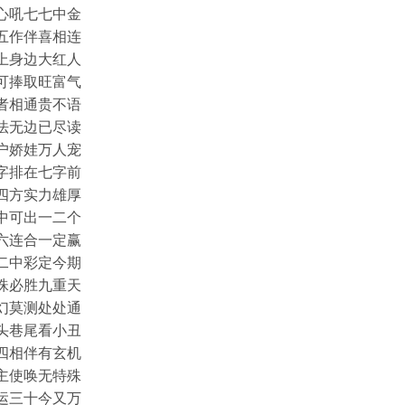
无心吼七七中金

二五作伴喜相连

皇上身边大红人

今可捧取旺富气

寻者相通贵不语

佛法无边已尽读

小户娇娃万人宠

六字排在七字前

走四方实力雄厚

其中可出一二个

四六连合一定赢

三二中彩定今期

蓝珠必胜九重天

变幻莫测处处通

街头巷尾看小丑

四四相伴有玄机

听主使唤无特殊

好运三十今又万
