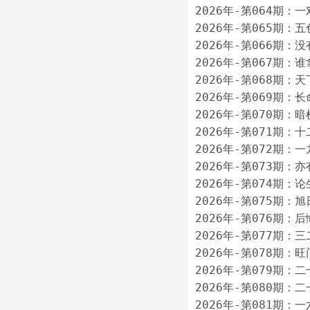
2026年-第064期：
2026年-第065期：
2026年-第066期：
2026年-第067期：
2026年-第068期：
2026年-第069期：
2026年-第070期：
2026年-第071期：
2026年-第072期：
2026年-第073期：
2026年-第074期：
2026年-第075期：
2026年-第076期：
2026年-第077期：
2026年-第078期：
2026年-第079期：
2026年-第080期：
2026年-第081期：