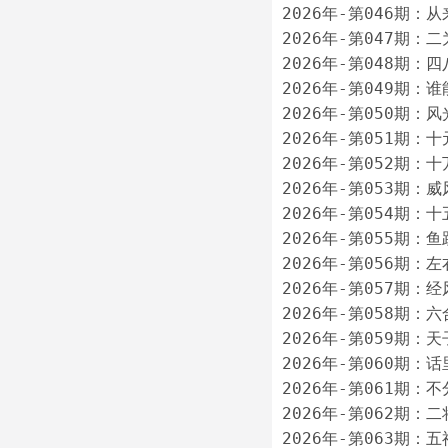
2026年-第046期：
2026年-第047期：
2026年-第048期：
2026年-第049期：
2026年-第050期：
2026年-第051期：
2026年-第052期：
2026年-第053期：
2026年-第054期：
2026年-第055期：
2026年-第056期：
2026年-第057期：
2026年-第058期：
2026年-第059期：
2026年-第060期：
2026年-第061期：
2026年-第062期：
2026年-第063期：