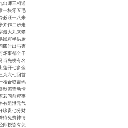
二九出师三相送

算准一块零五毛

久冷必旺一八来

三步并作二步走

四字最大九来攀

半供鼠籽半供厨

欲问四时出与否

任何坏事都全干

一马当先榜有名

海上莲开七多金

二三为六七回首

四一相合取吉码

呈娇献媚皆动情

君家若问前程事

财路有阻泄元气

十分珍贵七分财

守株待兔费神情

未经师授皆有凭
