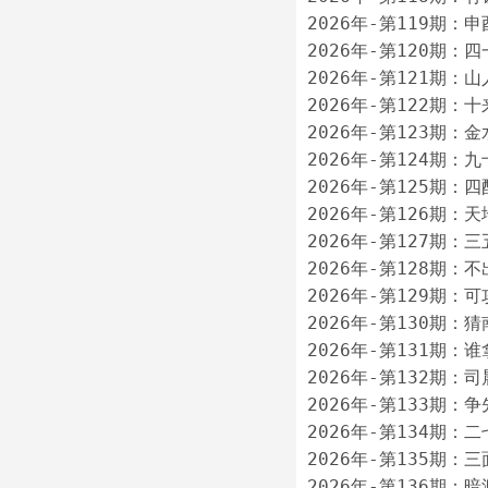
2026年-第119期：
2026年-第120期：
2026年-第121期：
2026年-第122期：
2026年-第123期：
2026年-第124期：
2026年-第125期：
2026年-第126期：
2026年-第127期：
2026年-第128期：
2026年-第129期：
2026年-第130期：
2026年-第131期：
2026年-第132期：
2026年-第133期：
2026年-第134期：
2026年-第135期：
2026年-第136期：