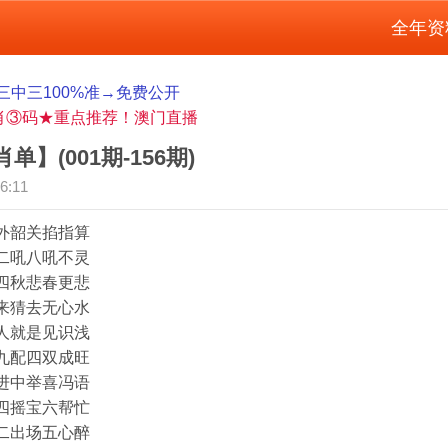
全年资
三中三100%准→免费公开
肖③码★重点推荐！澳门直播
单】(001期-156期)
6:11
窗外韶关掐指算

吼二吼八吼不灵

一四秋悲春更悲

猜来猜去无心水

下人就是见识浅

二九配四双成旺

荡进中举喜冯语

二四摇宝六帮忙

四二出场五心醉
