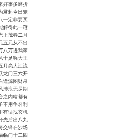
从来好事多磨折

二为君起今出笼

四八一定非要买

谁能解得此一谜

风光正茂春二月

十元五元从不出

十万八万进我家

威风十足称大王

十五月亮大江流

鱼跃龙门三六开

左右逢源图财帛

经风涉浪无尽期

六合之内啥都有

天子不用争名利

话里有话找玄机

不分先后出八九

二将交锋在沙场

五福临门十二四
