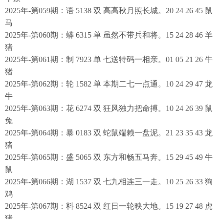
2025年-第059期：语 5138 双 高高秋月照长城。20 24 26 45 鼠
马
2025年-第060期：蟒 6315 单 虽然不带兵和将。15 24 28 46 羊
猪
2025年-第061期：制 7923 单 七送特码一相亲。01 05 21 26 牛
猪
2025年-第062期：轮 1582 单 本期二七一点通。10 24 29 47 龙
牛
2025年-第063期：花 6274 双 狂风独力把命搏。10 24 26 39 鼠
兔
2025年-第064期：暴 0183 双 蛇鼠端赖一盘泥。21 23 35 43 龙
猪
2025年-第065期：盛 5065 双 东方和畅五马奔。15 29 45 49 牛
鼠
2025年-第066期：湖 1537 双 七九相连三一走。10 25 26 33 狗
鸡
2025年-第067期：料 8524 双 红日一轮映大地。15 19 27 48 虎
猪