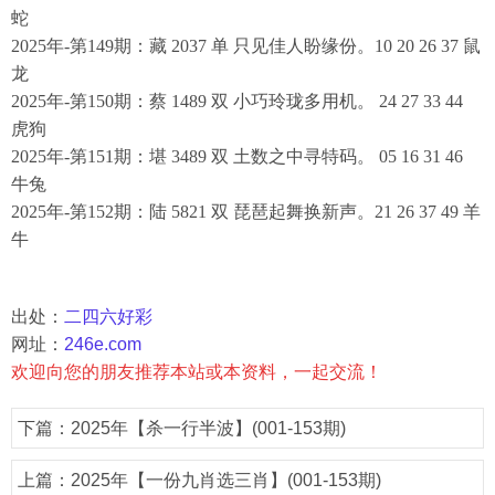
蛇
2025年-第149期：藏 2037 单 只见佳人盼缘份。10 20 26 37 鼠
龙
2025年-第150期：蔡 1489 双 小巧玲珑多用机。 24 27 33 44
虎狗
2025年-第151期：堪 3489 双 土数之中寻特码。 05 16 31 46
牛兔
2025年-第152期：陆 5821 双 琵琶起舞换新声。21 26 37 49 羊
牛
出处：
二四六好彩
网址：
246e.com
欢迎向您的朋友推荐本站或本资料，一起交流！
下篇：
2025年【杀一行半波】(001-153期)
上篇：
2025年【一份九肖选三肖】(001-153期)