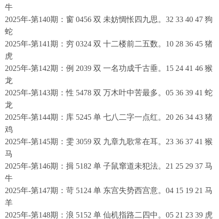
牛
2025年-第140期：窗 0456 双 未妨惆怅四九思。32 33 40 47 狗
蛇
2025年-第141期：穷 0324 双 十二楼前二五数。10 28 36 45 猪
虎
2025年-第142期：例 2039 双 一名功成千古垂。15 24 41 46 猴
龙
2025年-第143期：性 5478 双 万木叶中苦最多。05 36 39 41 蛇
龙
2025年-第144期：库 5245 单 七八二字一点红。20 26 34 43 猪
鸡
2025年-第145期：雯 3059 双 九章九歌常在耳。23 36 37 41 猴
马
2025年-第146期：揖 5182 单 子鼠窜道未犯法。21 25 29 37 马
牛
2025年-第147期：苛 5124 单 东宫失势西宫意。04 15 19 21 马
羊
2025年-第148期：浪 5152 单 仙机指路二四中。05 21 23 39 虎