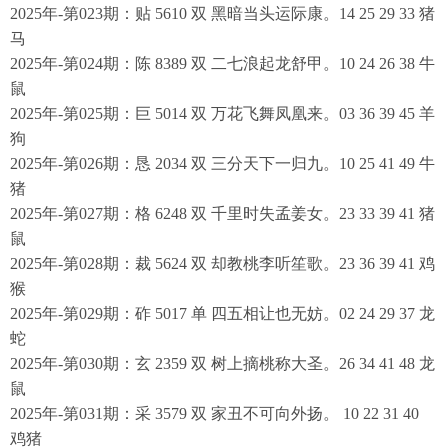
2025年-第023期：贴 5610 双 黑暗当头运际康。14 25 29 33 猪
马
2025年-第024期：陈 8389 双 二七浪起龙舒甲。10 24 26 38 牛
鼠
2025年-第025期：巨 5014 双 万花飞舞凤凰来。03 36 39 45 羊
狗
2025年-第026期：恳 2034 双 三分天下一归九。10 25 41 49 牛
猪
2025年-第027期：格 6248 双 千里时失孟姜女。23 33 39 41 猪
鼠
2025年-第028期：裁 5624 双 却教桃李听笙歌。23 36 39 41 鸡
猴
2025年-第029期：砟 5017 单 四五相让也无妨。02 24 29 37 龙
蛇
2025年-第030期：玄 2359 双 树上摘桃称大圣。26 34 41 48 龙
鼠
2025年-第031期：采 3579 双 家丑不可向外扬。 10 22 31 40
鸡猪