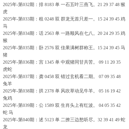
2025年-第032期：排 8183 单 一石五叶三燕飞。21 29 37 48 猴
虎
2025年-第033期：租 0248 双 群龙无首只差一。15 24 39 45 鸡
马
2025年-第034期：话 2563 单 一路顺风在七八。20 24 29 35 鸡
猴
2025年-第035期：卧 2576 双 佳果满树群称王。15 24 39 45 马
猪
2025年-第036期：宫 1345 单 中观猪同甘共苦。 09 11 20 35
虎蛇
2025年-第037期：龚 0458 双 错过玄机看二期。 07 09 35 48
兔羊
2025年-第038期：拱 2378 单 风吹草动见牛羊。 05 16 19 42
兔鸡
2025年-第039期：公 1589 双 生肖头上有红波。 04 05 35 42
蛇 马
2025年-第040期：述 5123 单 二撩三边愁听尽。32 39 41 49 蛇
龙