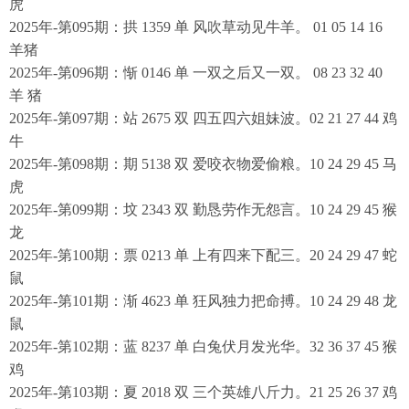
虎
2025年-第095期：拱 1359 单 风吹草动见牛羊。 01 05 14 16
羊猪
2025年-第096期：惭 0146 单 一双之后又一双。 08 23 32 40
羊 猪
2025年-第097期：站 2675 双 四五四六姐妹波。02 21 27 44 鸡
牛
2025年-第098期：期 5138 双 爱咬衣物爱偷粮。10 24 29 45 马
虎
2025年-第099期：坟 2343 双 勤恳劳作无怨言。10 24 29 45 猴
龙
2025年-第100期：票 0213 单 上有四来下配三。20 24 29 47 蛇
鼠
2025年-第101期：渐 4623 单 狂风独力把命搏。10 24 29 48 龙
鼠
2025年-第102期：蓝 8237 单 白兔伏月发光华。32 36 37 45 猴
鸡
2025年-第103期：夏 2018 双 三个英雄八斤力。21 25 26 37 鸡