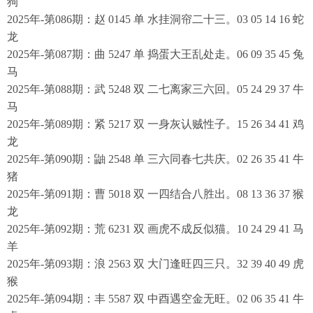
狗
2025年-第086期：赵 0145 单 水挂洞帘二十三。03 05 14 16 蛇
龙
2025年-第087期：曲 5247 单 捣蛋大王乱处走。06 09 35 45 兔
马
2025年-第088期：武 5248 双 二七离家三六回。05 24 29 37 牛
马
2025年-第089期：紧 5217 双 一身灰认贼性子。15 26 34 41 鸡
龙
2025年-第090期：鼬 2548 单 三六同春七共庆。02 26 35 41 牛
猪
2025年-第091期：曹 5018 双 一四结合八胜出。08 13 36 37 猴
龙
2025年-第092期：荒 6231 双 画虎不成反似猫。10 24 29 41 马
羊
2025年-第093期：浪 2563 双 大门逢旺四三只。32 39 40 49 虎
猴
2025年-第094期：丰 5587 双 中酉遇空金无旺。02 06 35 41 牛