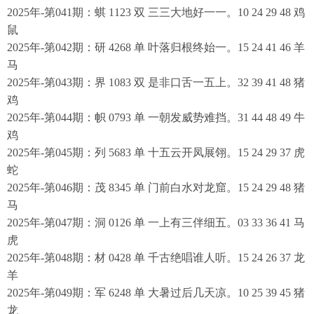
2025年-第041期：蜞 1123 双 三三大地好一一。10 24 29 48 鸡
鼠
2025年-第042期：研 4268 单 叶落归根终始一。15 24 41 46 羊
马
2025年-第043期：界 1083 双 是非口舌一五上。32 39 41 48 猪
鸡
2025年-第044期：帜 0793 单 一朝发威势难挡。31 44 48 49 牛
鸡
2025年-第045期：列 5683 单 十五云开凤展翎。15 24 29 37 虎
蛇
2025年-第046期：茂 8345 单 门前白水对龙窟。15 24 29 48 猪
马
2025年-第047期：洞 0126 单 一上有三伴细五。03 33 36 41 马
虎
2025年-第048期：材 0428 单 千古绝唱谁人听。15 24 26 37 龙
羊
2025年-第049期：军 6248 单 大暑过后几天凉。10 25 39 45 猪
龙