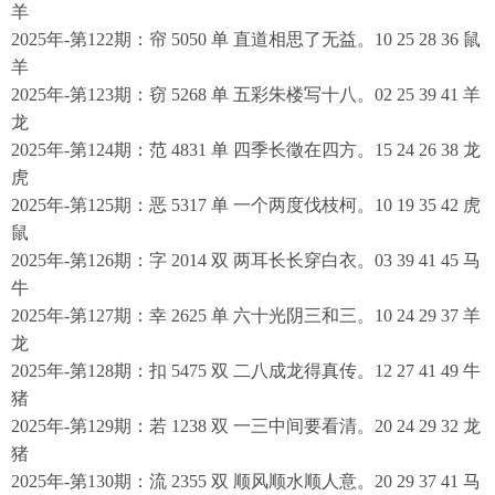
羊
2025年-第122期：帘 5050 单 直道相思了无益。10 25 28 36 鼠
羊
2025年-第123期：窃 5268 单 五彩朱楼写十八。02 25 39 41 羊
龙
2025年-第124期：范 4831 单 四季长徵在四方。15 24 26 38 龙
虎
2025年-第125期：恶 5317 单 一个两度伐枝柯。10 19 35 42 虎
鼠
2025年-第126期：字 2014 双 两耳长长穿白衣。03 39 41 45 马
牛
2025年-第127期：幸 2625 单 六十光阴三和三。10 24 29 37 羊
龙
2025年-第128期：扣 5475 双 二八成龙得真传。12 27 41 49 牛
猪
2025年-第129期：若 1238 双 一三中间要看清。20 24 29 32 龙
猪
2025年-第130期：流 2355 双 顺风顺水顺人意。20 29 37 41 马