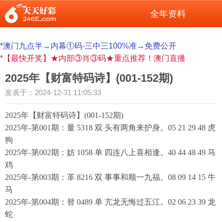
全年资料
*澳门九点半→内幕①码-三中三100%准→免费公开
*【最快开奖】★内部③肖③码★重点推荐！澳门直播
2025年【财富特码诗】(001-152期)
发表于：2024-12-31 11:05:33
2025年【财富特码诗】(001-152期)
2025年-第001期：量 5318 双 头有两角来护身。05 21 29 48 虎
狗
2025年-第002期：妨 1058 单 四连八上喜相逢。40 44 48 49 马
鸡
2025年-第003期：革 8216 双 事事和顺一九福。08 09 14 15 牛
马
2025年-第004期：替 0489 单 亢龙无悔过五江。02 06 23 39 龙
蛇