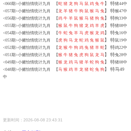
】 特
<
060
期>小赌怡情统计九肖 【
蛇 猪 龙 狗 马 鼠 鸡 兔 牛
猪44中
】 特
<
057
期>小赌怡情统计九肖 【
龙 羊 猪 牛 狗 鼠 猴 马 兔
猴47中
】 特
<
056
期>小赌怡情统计九肖 【
鸡 牛 羊 鼠 猴 马 猪 狗 兔
狗33中
】 特
<
055
期>小赌怡情统计九肖 【
猴 鼠 牛 狗 猪 龙 鸡 羊 虎
猪08中
】 特
<
054
期>小赌怡情统计九肖 【
牛 蛇 兔 羊 马 虎 猴 龙 鸡
兔16中
】 特
<
053
期>小赌怡情统计九肖 【
虎 狗 马 龙 蛇 鸡 兔 猴 鼠
鼠19中
】 特
<
052
期>小赌怡情统计九肖 【
龙 猴 牛 狗 鸡 兔 猪 羊 蛇
鸡22中
】 特
<
051
期>小赌怡情统计九肖 【
猴 牛 猪 兔 虎 狗 鼠 龙 马
兔28中
】 特
<
049
期>小赌怡情统计九肖 【
猴 龙 鸡 马 猪 羊 蛇 狗 兔
猪08中
】 特马49
<
048
期>小赌怡情统计九肖 【
马 猴 鸡 羊 龙 猪 蛇 兔 狗
中
更新时间：2026-08-08 23:43:31