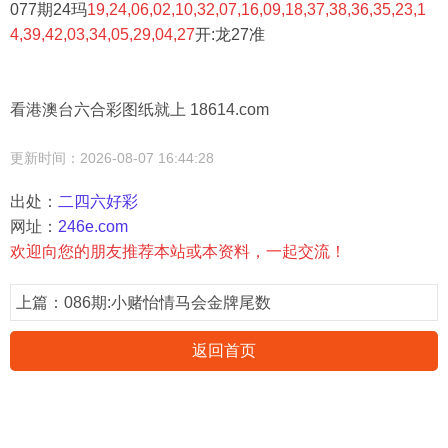
077期24玛
19,24,06,02,10,32,07,16,09,18,37,38,36,35,23,1
4,39,42,03,34,05,29,04,27
开:龙27准
看港澳台六合彩图纸就上 18614.com
更新时间：2026-08-07 16:44:28
出处：
二四六好彩
网址：
246e.com
欢迎向您的朋友推荐本站或本资料，一起交流！
上篇：
086期:小赌怡情马会金牌尾数
返回首页