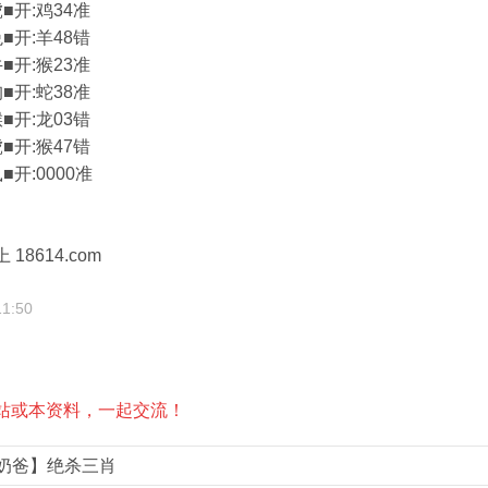
虎
■开:鸡34准
兔
■开:羊48错
牛
■开:猴23准
狗
■开:蛇38准
猴
■开:龙03错
虎
■开:猴47错
鼠
■开:0000准
8614.com
1:50
站或本资料，一起交流！
园奶爸】绝杀三肖