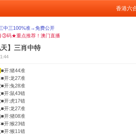
香港六
三中三100%准→免费公开
肖③码★重点推荐！澳门直播
九天】三肖中特
1:44
猪
■开:猪44准
羊
■开:龙27准
虎
■开:兔28准
龙
■开:鼠43错
蛇
■开:虎17错
鼠
■开:龙27准
鸡
■开:猪08准
羊
■开:猴23错
龙
■开:猴11错