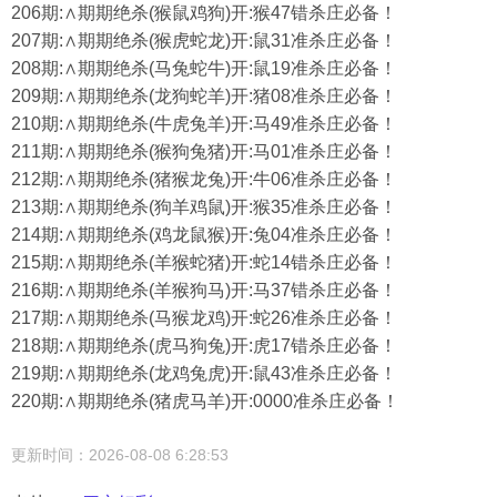
206期:∧期期绝杀(
猴鼠鸡狗
)开:猴47错杀庄必备！
207期:∧期期绝杀(
猴虎蛇龙
)开:鼠31准杀庄必备！
208期:∧期期绝杀(
马兔蛇牛
)开:鼠19准杀庄必备！
209期:∧期期绝杀(
龙狗蛇羊
)开:猪08准杀庄必备！
210期:∧期期绝杀(
牛虎兔羊
)开:马49准杀庄必备！
211期:∧期期绝杀(
猴狗兔猪
)开:马01准杀庄必备！
212期:∧期期绝杀(
猪猴龙兔
)开:牛06准杀庄必备！
213期:∧期期绝杀(
狗羊鸡鼠
)开:猴35准杀庄必备！
214期:∧期期绝杀(
鸡龙鼠猴
)开:兔04准杀庄必备！
215期:∧期期绝杀(
羊猴蛇猪
)开:蛇14错杀庄必备！
216期:∧期期绝杀(
羊猴狗马
)开:马37错杀庄必备！
217期:∧期期绝杀(
马猴龙鸡
)开:蛇26准杀庄必备！
218期:∧期期绝杀(
虎马狗兔
)开:虎17错杀庄必备！
219期:∧期期绝杀(
龙鸡兔虎
)开:鼠43准杀庄必备！
220期:∧期期绝杀(
猪虎马羊
)开:0000准杀庄必备！
更新时间：2026-08-08 6:28:53