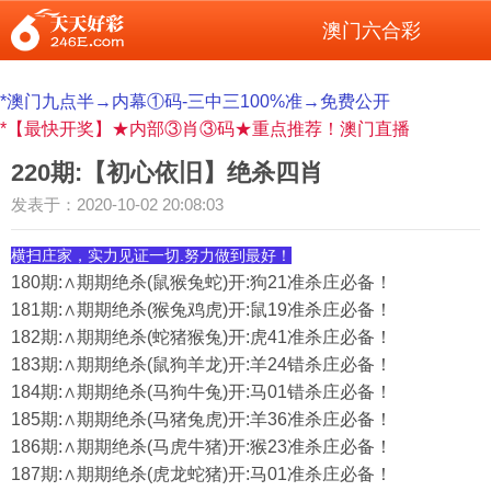
澳门六合彩
*澳门九点半→内幕①码-三中三100%准→免费公开
*【最快开奖】★内部③肖③码★重点推荐！澳门直播
220期:【初心依旧】绝杀四肖
发表于：2020-10-02 20:08:03
横扫庄家，实力见证一切.努力做到最好！
180期:∧期期绝杀(
鼠猴兔蛇
)开:狗21准杀庄必备！
181期:∧期期绝杀(
猴兔鸡虎
)开:鼠19准杀庄必备！
182期:∧期期绝杀(
蛇猪猴兔
)开:虎41准杀庄必备！
183期:∧期期绝杀(
鼠狗羊龙
)开:羊24错杀庄必备！
184期:∧期期绝杀(
马狗牛兔
)开:马01错杀庄必备！
185期:∧期期绝杀(
马猪兔虎
)开:羊36准杀庄必备！
186期:∧期期绝杀(
马虎牛猪
)开:猴23准杀庄必备！
187期:∧期期绝杀(
虎龙蛇猪
)开:马01准杀庄必备！