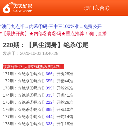
澳门六合彩
*澳门九点半→内幕①码-三中三100%准→免费公开
*【最快开奖】★内部③肖③码★重点推荐！澳门直播
220期：【风尘满身】绝杀①尾
发表于：2020-10-02 19:46:28
致富好出路,大胆跟此贴发财猛料！
171期：☆绝杀①尾☆〖
666
〗开兔28准
172期：☆绝杀①尾☆〖
555
〗开猪44准
173期：☆绝杀①尾☆〖
999
〗开蛇26准
174期：☆绝杀①尾☆〖
333
〗开虎41准
175期：☆绝杀①尾☆〖
222
〗开蛇26准
176期：☆绝杀①尾☆〖
888
〗开鸡10准
177期：☆绝杀①尾☆〖
444
〗开蛇14错
178期：☆绝杀①尾☆〖
333
〗开牛18准