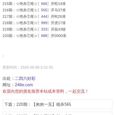
215期：☆绝杀①尾☆〖
666
〗开蛇14准
216期：☆绝杀①尾☆〖
555
〗开马37准
217期：☆绝杀①尾☆〖
444
〗开蛇26准
218期：☆绝杀①尾☆〖
999
〗开虎17准
219期：☆绝杀①尾☆〖
333
〗开鼠43错
220期：☆绝杀①尾☆〖
888
〗开0000准
.
更新时间：2026-08-08 6:32:33
出处：
二四六好彩
网址：
246e.com
欢迎向您的朋友推荐本站或本资料，一起交流！
下篇：
220期：【匆匆一见】稳杀5码