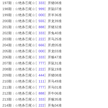
197期：☆绝杀①尾☆〖
333
〗开猪08准
198期：☆绝杀①尾☆〖
999
〗开鼠07准
199期：☆绝杀①尾☆〖
000
〗开羊36准
200期：☆绝杀①尾☆〖
555
〗开龙39准
201期：☆绝杀①尾☆〖
888
〗开猪32准
202期：☆绝杀①尾☆〖
333
〗开兔40准
203期：☆绝杀①尾☆〖
222
〗开马25准
204期：☆绝杀①尾☆〖
666
〗开虎05准
205期：☆绝杀①尾☆〖
000
〗开龙03准
206期：☆绝杀①尾☆〖
333
〗开猴47准
207期：☆绝杀①尾☆〖
777
〗开鼠31准
208期：☆绝杀①尾☆〖
222
〗开鼠19准
209期：☆绝杀①尾☆〖
444
〗开猪08准
210期：☆绝杀①尾☆〖
111
〗开马49准
211期：☆绝杀①尾☆〖
777
〗开马01准
212期：☆绝杀①尾☆〖
888
〗开牛06准
213期：☆绝杀①尾☆〖
333
〗开猴35准
214期：☆绝杀①尾☆〖
222
〗开兔04准